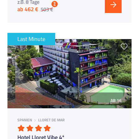
z.B. 8 Tage
%
ab 462 €
503 €
Last Minute
AB 16
SPANIEN
LLORET DE MAR
Hotel Lloret Vibe 4*