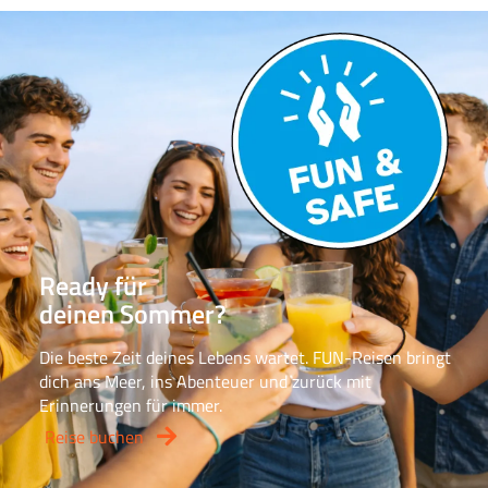
Ready für
deinen Sommer?
Die beste Zeit deines Lebens wartet. FUN-Reisen bringt
dich ans Meer, ins Abenteuer und zurück mit
Erinnerungen für immer.
Reise buchen