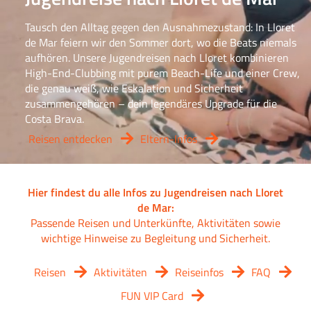
Tausch den Alltag gegen den Ausnahmezustand: In Lloret
de Mar feiern wir den Sommer dort, wo die Beats niemals
aufhören. Unsere Jugendreisen nach Lloret kombinieren
High-End-Clubbing mit purem Beach-Life und einer Crew,
die genau weiß, wie Eskalation und Sicherheit
zusammengehören – dein legendäres Upgrade für die
Costa Brava.
Reisen entdecken
Eltern-Infos
Hier findest du alle Infos zu Jugendreisen nach Lloret
de Mar:
Passende Reisen und Unterkünfte, Aktivitäten sowie
wichtige Hinweise zu Begleitung und Sicherheit.
Reisen
Aktivitäten
Reiseinfos
FAQ
FUN VIP Card