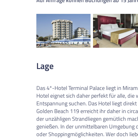
Auf Anfrage können Buchungen ab 15 Jahr
0
Reise/n auf deiner Merkl
Keine Reisen auf der Merkliste
Lage
Das 4*-Hotel Terminal Palace liegt in Miram
Hotel eignet sich daher perfekt für alle, di
Entspannung suchen. Das Hotel liegt direk
Golden Beach 119 erreicht ihr daher in circ
der unzähligen Strandliegen gemütlich mac
genießen. In der unmittelbaren Umgebung des
oder Shoppingmöglichkeiten. Wer doch liebe