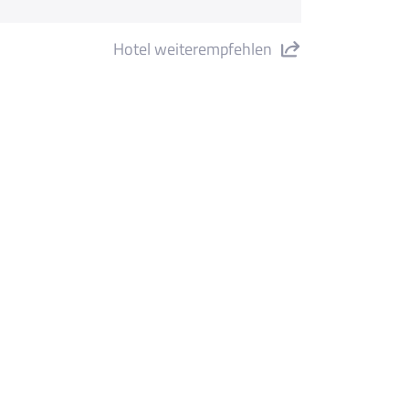
Hotel weiterempfehlen
tel Terminal Palace" teilen