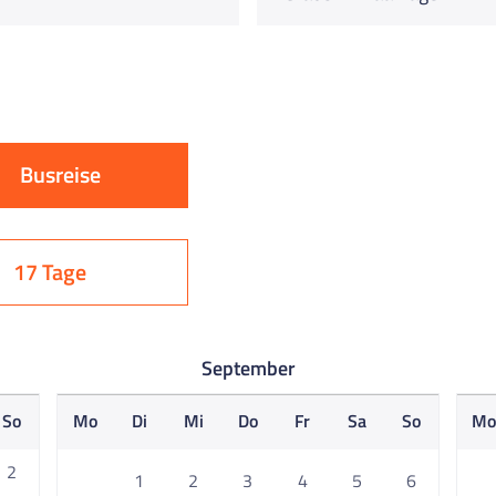
Busreise
17 Tage
September
So
Mo
Di
Mi
Do
Fr
Sa
So
M
2
1
2
3
4
5
6