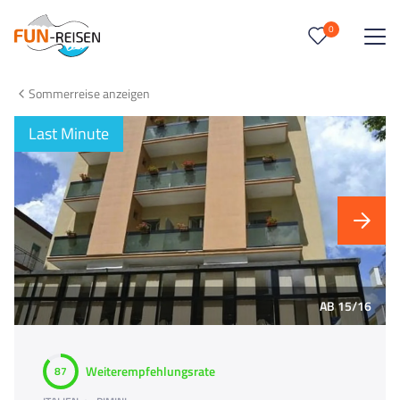
0
0
Reise/n auf deiner Merkliste
Sommerreise anzeigen
Keine Reisen auf der Merkliste
Last Minute
AB 15/16
Weiterempfehlungsrate
87