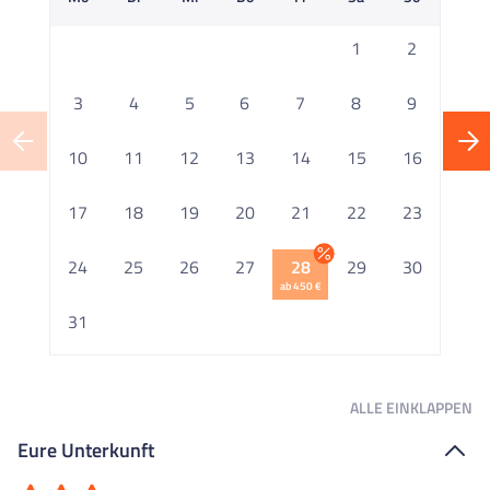
1
2
3
4
5
6
7
8
9
10
11
12
13
14
15
16
1
17
18
19
20
21
22
23
2
24
25
26
27
28
29
30
ab 450 €
2
31
ALLE
EINKLAPPEN
Eure Unterkunft