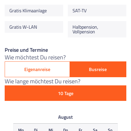
Gratis Klimaanlage
SAT-TV
Gratis W-LAN
Halbpension,
Vollpension
Preise und Termine
Wie möchtest Du reisen?
Eigenanreise
Busreise
Wie lange möchtest Du reisen?
10 Tage
August
Mo
Di
Mi
Do
Fr
Sa
So
M