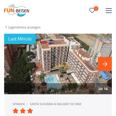
0
0
Reise/n auf deiner Merkliste
Jugendreise anzeigen
Keine Reisen auf der Merkliste
Last Minute
AB 16
SPANIEN
SANTA SUSANNA & MALGRAT DE MAR