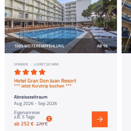
100% WEITEREMPFEHLUNG
AB 16
SPANIEN
LLORET DE MAR
Hotel Gran Don Juan Resort
*** Jetzt Kurztri
p buchen ***
Abreisezeitraum
Aug 2026 - Sep 2026
Eigenanreise
z.B. 5 Tage
%
ab 252 €
270 €