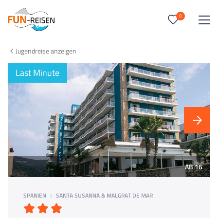
0
0
Reise/n auf deiner Merkliste
Jugendreise anzeigen
Keine Reisen auf der Merkliste
Last Minute
AB 16
SPANIEN
SANTA SUSANNA & MALGRAT DE MAR