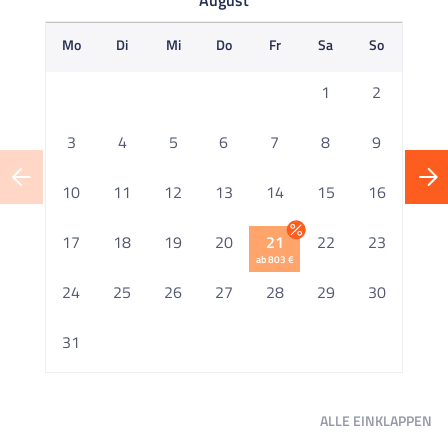
August
Mo
Di
Mi
Do
Fr
Sa
So
M
1
2
3
4
5
6
7
8
9
10
11
12
13
14
15
16
1
17
18
19
20
21
22
23
ab 803 €
2
24
25
26
27
28
29
30
2
31
ALLE
EINKLAPPEN