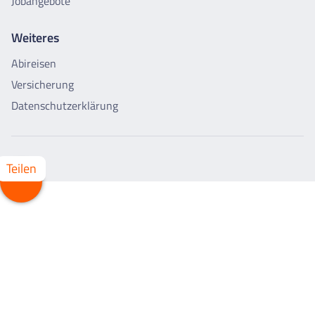
Jobangebote
Weiteres
Abireisen
Versicherung
Datenschutzerklärung
Teilen
Whatsapp
Facebook
X