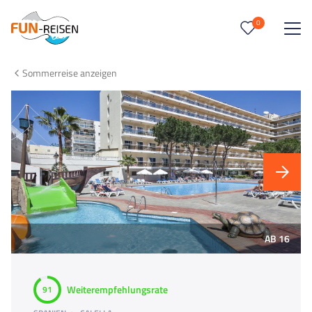
0
0
Reise/n auf deiner Merkliste
Sommerreise anzeigen
Keine Reisen auf der Merkliste
AB 16
Weiterempfehlungsrate
91