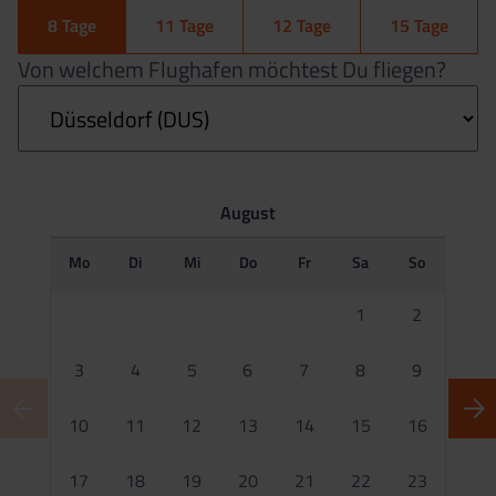
8 Tage
11 Tage
12 Tage
15 Tage
Von welchem Flughafen möchtest Du fliegen?
August
Mo
Di
Mi
Do
Fr
Sa
So
M
1
2
3
4
5
6
7
8
9
10
11
12
13
14
15
16
1
17
18
19
20
21
22
23