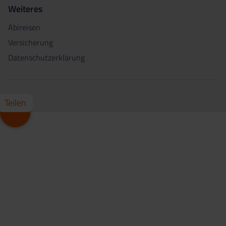
Weiteres
Abireisen
Versicherung
Datenschutzerklärung
Teilen
Whatsapp
Facebook
X