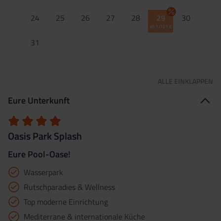
2
24
25
26
27
28
29
30
ab 1.021 €
2
31
ALLE
EINKLAPPEN
Eure Unterkunft
Oasis Park Splash
Eure Pool-Oase!
Wasserpark
Rutschparadies & Wellness
Top moderne Einrichtung
Mediterrane & internationale Küche