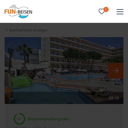
0
0
Reise/n auf deiner Merkliste
Sommerreise anzeigen
Keine Reisen auf der Merkliste
AB 16
Weiterempfehlungsrate
91