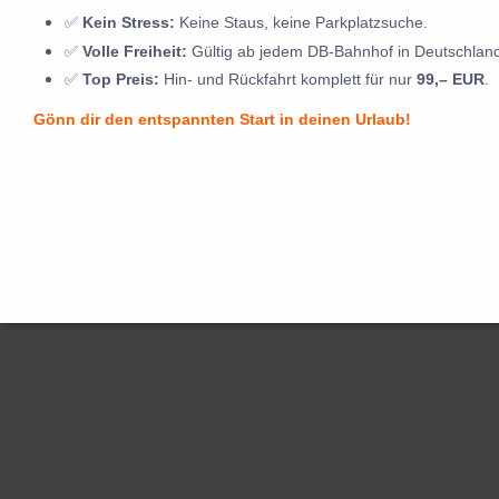
✅
Kein Stress:
Keine Staus, keine Parkplatzsuche.
✅
Volle Freiheit:
Gültig ab jedem DB-Bahnhof in Deutschlan
✅
Top Preis:
Hin- und Rückfahrt komplett für nur
99,– EUR
.
Gönn dir den entspannten Start in deinen Urlaub!