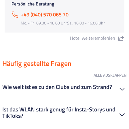
Persönliche Beratung
+49 (040) 570 065 70
Mo. - Fr.: 09:00 - 18:00 UhrSa.: 10:00 - 16:00 Uhr
Hotel weiterempfehlen
"Oasis Park Splash" teilen
Häufig gestellte Fragen
ALLE
AUSKLAPPEN
Wie weit ist es zu den Clubs und zum Strand?
Die Lage ist sehr gut Zum Strand sind’s nur ca. 450 Meter. Zur
Ist das WLAN stark genug für Insta-Storys und
Partystraße und ins Zentrum sind es nur 150 bis 350 Meter –
TikToks?
also direkt um die Ecke! Du bist sehr schnell mittendrin im
FUN-Geschehen.