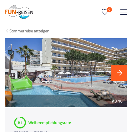
0
0
Reise/n auf deiner Merkliste
Sommerreise anzeigen
Keine Reisen auf der Merkliste
AB 16
Weiterempfehlungsrate
91