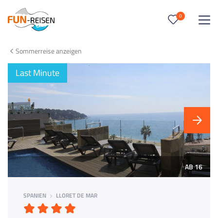
0
0
Reise/n auf deiner Merkliste
Sommerreise anzeigen
Keine Reisen auf der Merkliste
Last Minute
AB 16
SPANIEN
LLORET DE MAR