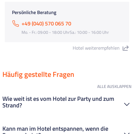
Persönliche Beratung
+49 (040) 570 065 70
Mo. - Fr.: 09:00 - 18:00 UhrSa.: 10:00 - 16:00 Uhr
Hotel weiterempfehlen
"Hotel Metropol" teilen
Häufig gestellte Fragen
ALLE
AUSKLAPPEN
Wie weit ist es vom Hotel zur Party und zum
Strand?
Das Hotel Metropol liegt direkt im Party-Hotspot: Die
Kann man im Hotel entspannen, wenn die
Shoppingmeile ist unmittelbar vor der Tür, und die