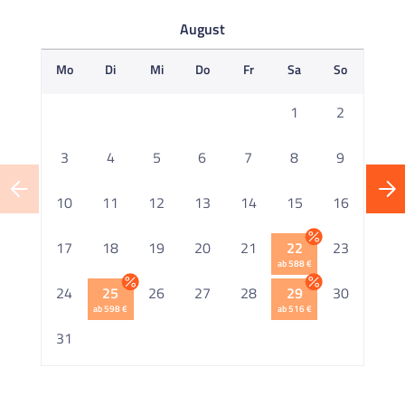
August
Mo
Di
Mi
Do
Fr
Sa
So
M
1
2
3
4
5
6
7
8
9
10
11
12
13
14
15
16
1
17
18
19
20
21
22
23
ab 588 €
2
24
25
26
27
28
29
30
ab 598 €
ab 516 €
2
31