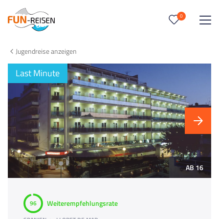
0
0
Reise/n auf deiner Merkliste
Jugendreise anzeigen
Keine Reisen auf der Merkliste
Last Minute
AB 16
Weiterempfehlungsrate
96