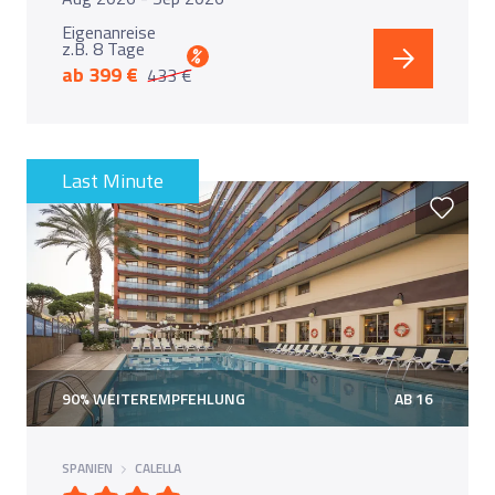
Eigenanreise
z.B. 8 Tage
%
ab 399 €
433 €
Last Minute
90% WEITEREMPFEHLUNG
AB 16
SPANIEN
CALELLA