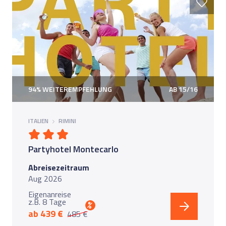
94% WEITEREMPFEHLUNG
AB 15/16
ITALIEN
RIMINI
Partyhotel Montecarlo
Abreisezeitraum
Aug 2026
Eigenanreise
z.B. 8 Tage
%
ab 439 €
485 €