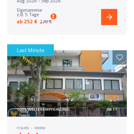
Aug 2026 - Sep 2026
Eigenanreise
z.B. 5 Tage
%
ab 252 €
270 €
Last Minute
100% WEITEREMPFEHLUNG
AB 17
ITALIEN
RIMINI