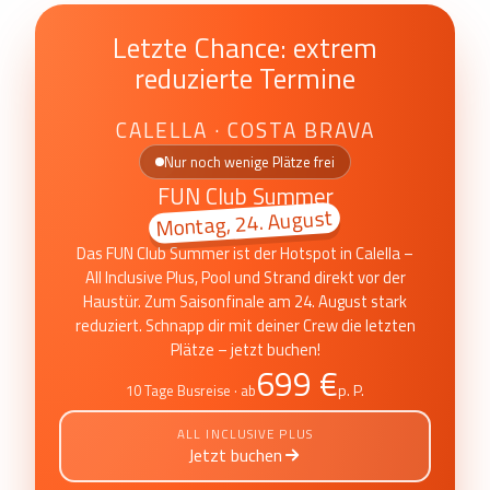
Letzte Chance: extrem
reduzierte Termine
CALELLA · COSTA BRAVA
Nur noch wenige Plätze frei
FUN Club Summer
Montag, 24. August
Das FUN Club Summer ist der Hotspot in Calella –
All Inclusive Plus, Pool und Strand direkt vor der
Haustür. Zum Saisonfinale am 24. August stark
reduziert. Schnapp dir mit deiner Crew die letzten
Plätze – jetzt buchen!
699 €
p. P.
10 Tage Busreise · ab
ALL INCLUSIVE PLUS
Jetzt buchen