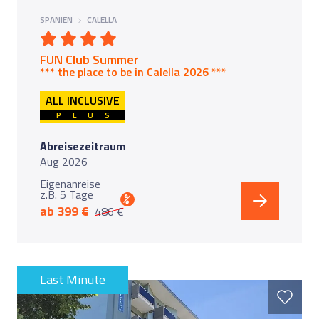
SPANIEN
CALELLA
FUN Club Summer
*** the place to be in Calella
2026 ***
ALL INCLUSIVE
PLUS
Abreisezeitraum
Aug 2026
Eigenanreise
z.B. 5 Tage
%
ab 399 €
486 €
Last Minute