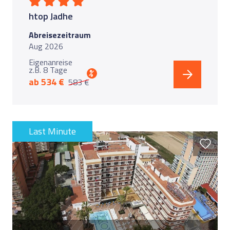
htop Jadhe
Abreisezeitraum
Aug 2026
Eigenanreise
z.B. 8 Tage
%
ab 534 €
583 €
Last Minute