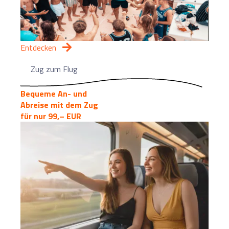
Entdecken
Zug zum Flug
Bequeme An- und
Abreise mit dem Zug
für nur 99,– EUR