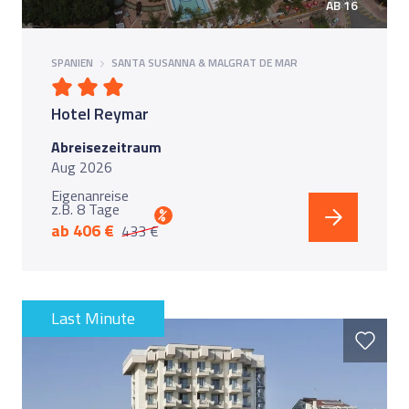
AB 16
SPANIEN
SANTA SUSANNA & MALGRAT DE MAR
Hotel Reymar
Abreisezeitraum
Aug 2026
Eigenanreise
z.B. 8 Tage
%
ab 406 €
433 €
Last Minute