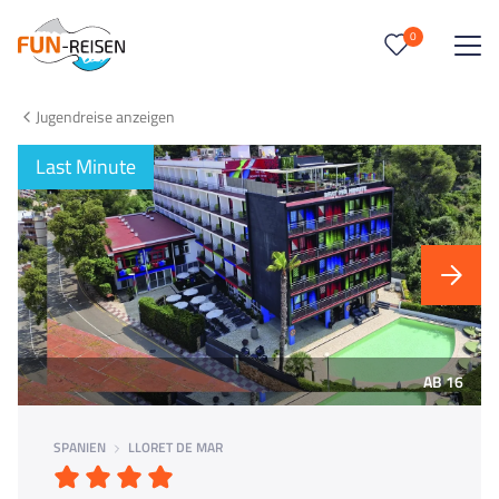
0
0
Reise/n auf deiner Merkliste
Jugendreise anzeigen
Keine Reisen auf der Merkliste
Last Minute
AB 16
SPANIEN
LLORET DE MAR