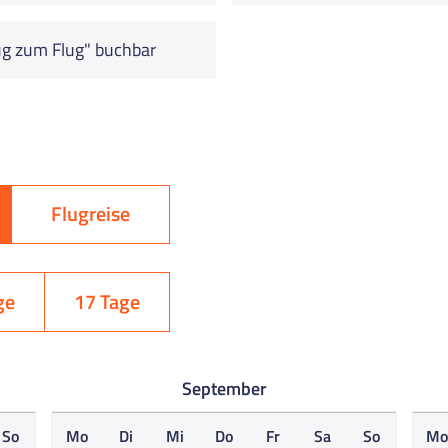
g zum Flug" buchbar
Flugreise
ge
17 Tage
September
So
Mo
Di
Mi
Do
Fr
Sa
So
M