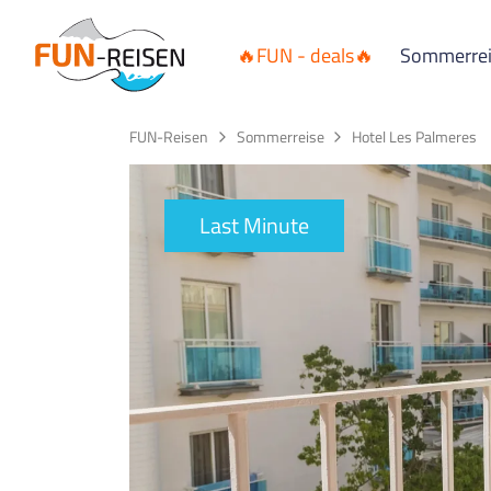
🔥FUN - deals🔥
Sommerre
FUN-Reisen
Sommerreise
Hotel Les Palmeres
Last Minute