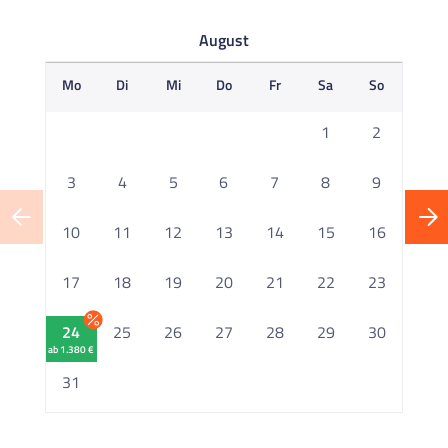
August
Mo
Di
Mi
Do
Fr
Sa
So
M
1
2
3
4
5
6
7
8
9
10
11
12
13
14
15
16
1
17
18
19
20
21
22
23
2
24
25
26
27
28
29
30
ab 1.380 €
2
31