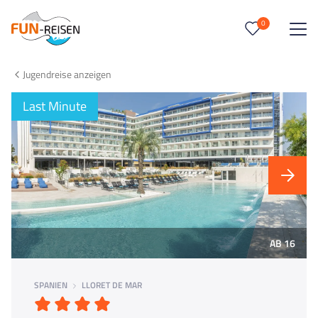
0
0
Reise/n auf deiner Merkliste
Jugendreise anzeigen
Keine Reisen auf der Merkliste
Last Minute
AB 16
SPANIEN
LLORET DE MAR