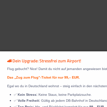
🚄 Dein Upgrade: Stressfrei zum Airport!
Flug gebucht? Nice! Damit du nicht auf jemanden angewiesen bist
Das „Zug zum Flug“-Ticket für nur 99,– EUR.
Egal wo du in Deutschland wohnst – steig einfach in den nächsten
✅
Kein Stress:
Keine Staus, keine Parkplatzsuche.
✅
Volle Freiheit:
Gültig ab jedem DB-Bahnhof in Deutschlan
✅
Top Preis:
Hin- und Rückfahrt komplett für nur
99,– EUR
.