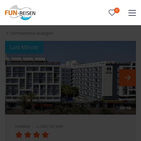
0
0
Reise/n auf deiner Merkliste
Sommerreise anzeigen
Keine Reisen auf der Merkliste
Last Minute
AB 18
SPANIEN
LLORET DE MAR