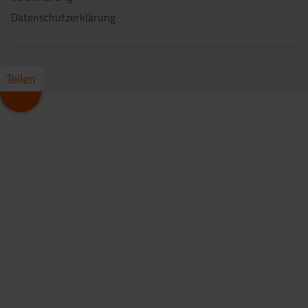
Datenschutzerklärung
Teilen
Whatsapp
Facebook
X