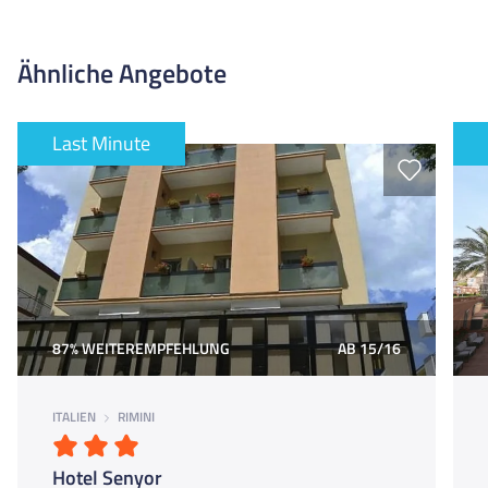
und Party.
Ja, das Festa Brava ist speziell auf Jugendgruppen ausgerichtet
und als Party-Clubhotel bekannt. Hier triffst du vor allem junge
Ähnliche Angebote
Gäste, die gemeinsam Sonne, Strand und unvergessliche
Partynächte genießen möchten.
Last Minute
87% WEITEREMPFEHLUNG
AB 15/16
ITALIEN
RIMINI
Hotel Senyor