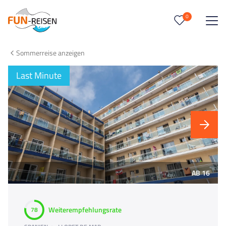
0
0
Reise/n auf deiner Merkliste
Sommerreise anzeigen
Keine Reisen auf der Merkliste
Last Minute
AB 16
Weiterempfehlungsrate
78