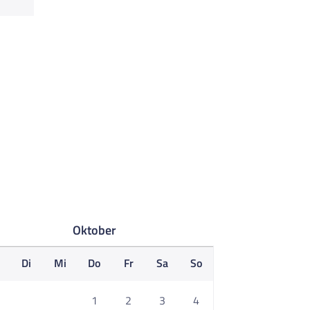
Oktober
o
Di
Mi
Do
Fr
Sa
So
1
2
3
4