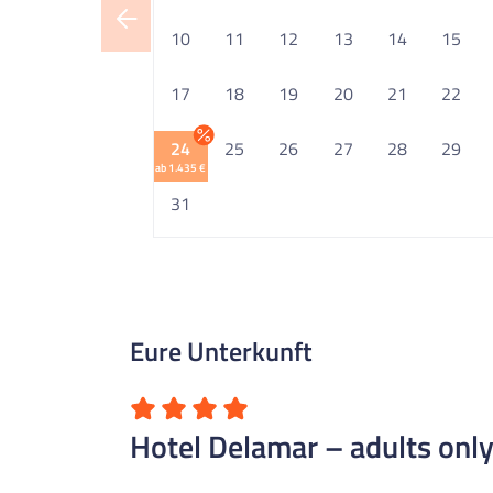
10
11
12
13
14
15
17
18
19
20
21
22
24
25
26
27
28
29
ab 1.435 €
31
Eure Unterkunft
Hotel Delamar – adults onl