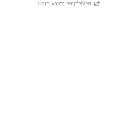
Hotel weiterempfehlen
tel Delamar – adults only" teilen