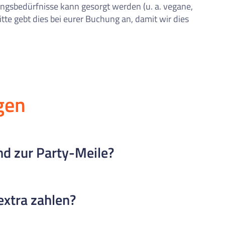
ngsbedürfnisse kann gesorgt werden (u. a. vegane,
itte gebt dies bei eurer Buchung an, damit wir dies
gen
nd zur Party-Meile?
ja de Lloret) sind es nur etwa 200 Meter, also ein kurzer Sp
extra zahlen?
nell mitten im Nachtleben ist.