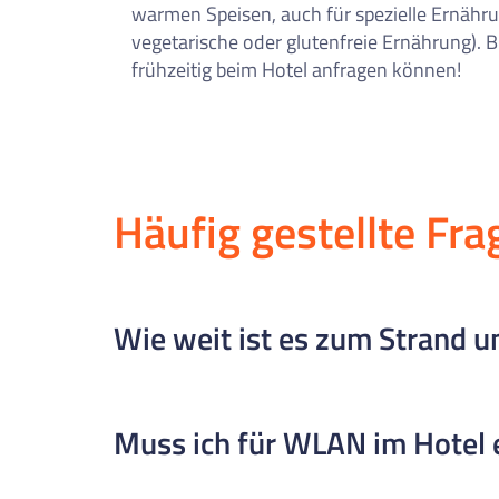
warmen Speisen, auch für spezielle Ernähru
vegetarische oder glutenfreie Ernährung). B
frühzeitig beim Hotel anfragen können!
Häufig gestellte Fra
Wie weit ist es zum Strand u
Das Hotel liegt sehr zentral: Zum Strand (Plat
Muss ich für WLAN im Hotel 
sich quasi direkt um die Ecke, sodass man sch