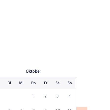
Oktober
o
Di
Mi
Do
Fr
Sa
So
1
2
3
4