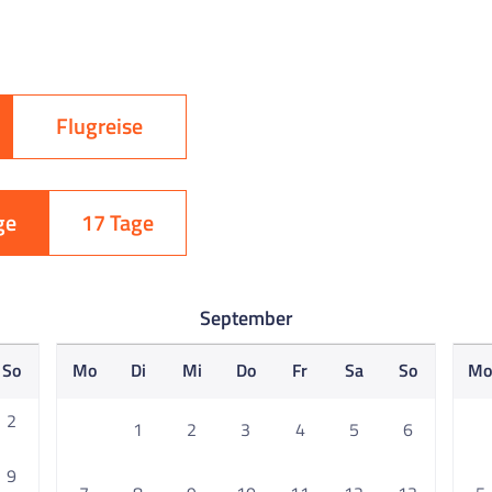
Flugreise
ge
17 Tage
September
So
Mo
Di
Mi
Do
Fr
Sa
So
M
2
1
2
3
4
5
6
9