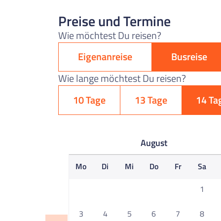
Preise und Termine
Wie möchtest Du reisen?
Eigenanreise
Busreise
Wie lange möchtest Du reisen?
10 Tage
13 Tage
14 Ta
August
Mo
Di
Mi
Do
Fr
Sa
1
3
4
5
6
7
8