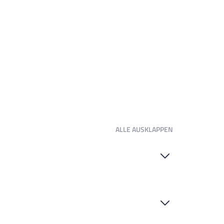
ALLE
AUSKLAPPEN
aziergang. Die bekannte Discomeile befindet