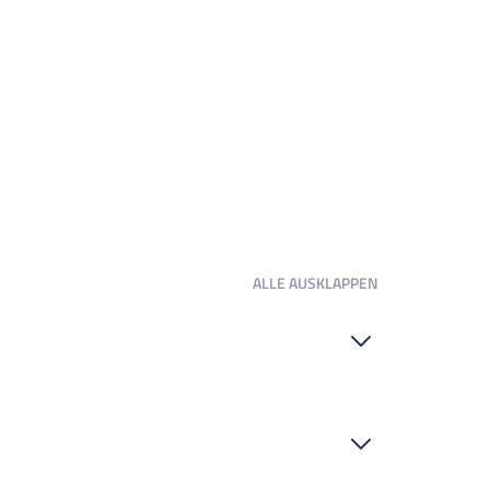
ALLE
AUSKLAPPEN
aziergang. Die bekannte Discomeile befindet