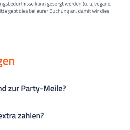
ngsbedürfnisse kann gesorgt werden (u. a. vegane,
itte gebt dies bei eurer Buchung an, damit wir dies
gen
nd zur Party-Meile?
ja de Lloret) sind es nur etwa 200 Meter, also ein kurzer Sp
extra zahlen?
nell mitten im Nachtleben ist.