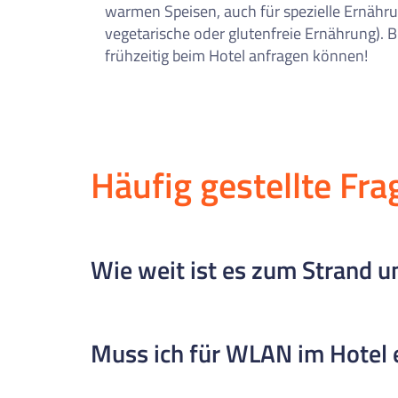
warmen Speisen, auch für spezielle Ernähru
vegetarische oder glutenfreie Ernährung). B
frühzeitig beim Hotel anfragen können!
Häufig gestellte Fra
Wie weit ist es zum Strand u
Das Hotel liegt sehr zentral: Zum Strand (Plat
Muss ich für WLAN im Hotel 
sich quasi direkt um die Ecke, sodass man sch