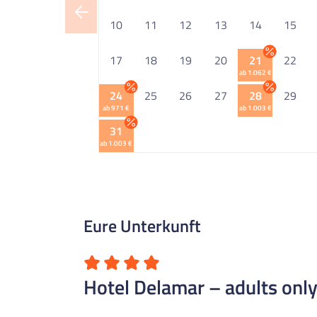
10
11
12
13
14
15
17
18
19
20
21
22
ab 1.062 €
24
25
26
27
28
29
ab 971 €
ab 1.003 €
31
ab 1.003 €
Eure Unterkunft
Hotel Delamar – adults onl