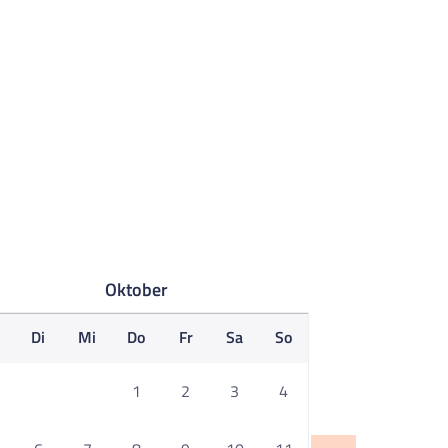
Oktober
o
Di
Mi
Do
Fr
Sa
So
1
2
3
4