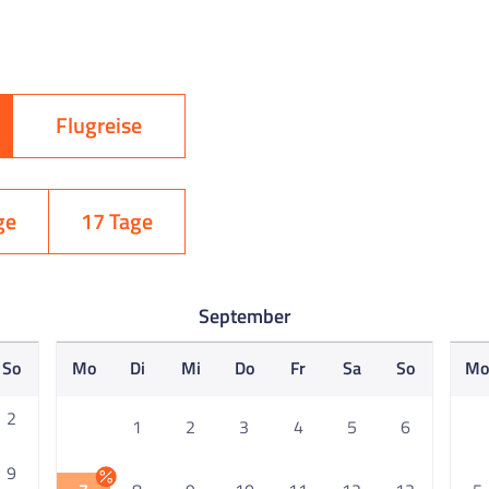
Flugreise
ge
17 Tage
September
So
Mo
Di
Mi
Do
Fr
Sa
So
M
2
1
2
3
4
5
6
9