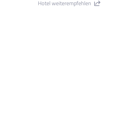
Hotel weiterempfehlen
tel Delamar – adults only" teilen