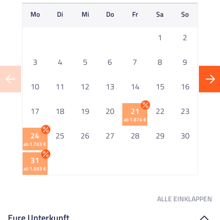
Mo
Di
Mi
Do
Fr
Sa
So
M
1
2
3
4
5
6
7
8
9
10
11
12
13
14
15
16
1
17
18
19
20
21
22
23
ab 1.874 €
2
24
25
26
27
28
29
30
ab 1.783 €
2
31
ab 1.583 €
ALLE
EINKLAPPEN
Eure Unterkunft