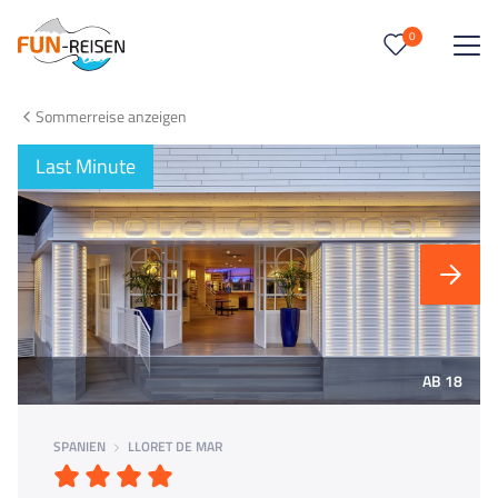
0
0
Reise/n auf deiner Merkliste
Sommerreise anzeigen
Keine Reisen auf der Merkliste
Last Minute
AB 18
SPANIEN
LLORET DE MAR