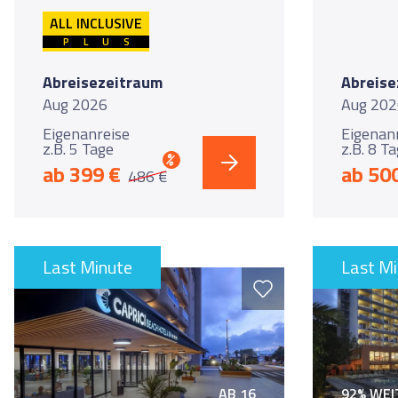
ALL INCLUSIVE
PLUS
Abreisezeitraum
Abreise
Aug 2026
Aug 202
Eigenanreise
Eigenan
z.B. 5 Tage
z.B. 8 T
%
ab 399 €
ab 50
486 €
Last Minute
Last M
AB 16
92% WE