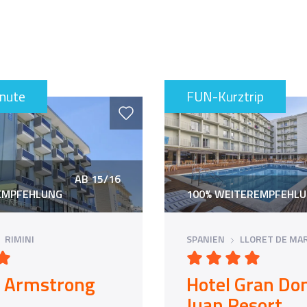
inute
FUN-Kurztrip
AB 15/16
EMPFEHLUNG
100% WEITEREMPFEHL
RIMINI
SPANIEN
LLORET DE MA
l Armstrong
Hotel Gran Do
Juan Resort
es Jahres 2025 in Rimini