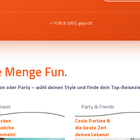
✓ FUN & SAFE geprüft
de Menge Fun.
ion oder Party – wähl deinen Style und finde dein Top-Reisezie
ravel
Party & Friends
ecken
Coole Parties &
sliche
die beste Zeit
mmeln!
deines Lebens!