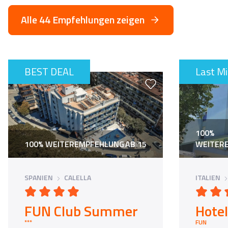
Alle 44 Empfehlungen zeigen
BEST DEAL
Last M
100%
100% WEITEREMPFEHLUNG
AB 15
WEITER
SPANIEN
CALELLA
ITALIEN
FUN Club Summer
Hote
*** the place to be in Calella 2026 ***
FUN Hotel d