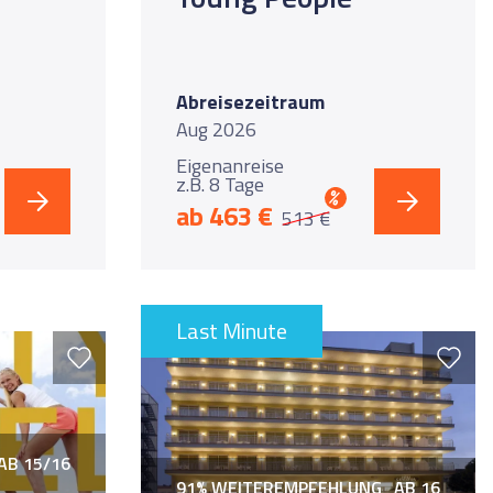
Abreisezeitraum
Aug 2026
Eigenanreise
z.B. 8 Tage
%
ab 463 €
513 €
Last Minute
AB 15/16
91% WEITEREMPFEHLUNG
AB 16