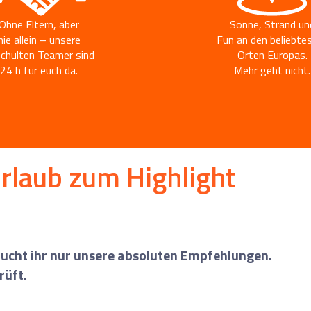
liste
Ohne Eltern, aber
Sonne, Strand un
nie allein – unsere
Fun an den beliebte
chulten Teamer sind
Orten Europas.
24 h für euch da.
Mehr geht nicht.
rlaub zum Highlight
 bucht ihr nur unsere absoluten Empfehlungen.
rüft.