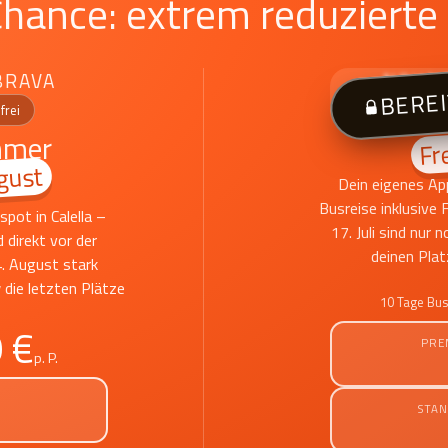
Chance: extrem reduzierte
BRAVA
NOVAL
BERE
FUN 
frei
mmer
Fre
gust
Dein eigenes Ap
Busreise inklusive
pot in Calella –
17. Juli sind nur 
d direkt vor der
deinen Plat
. August stark
w die letzten Plätze
10 Tage Busr
 €
PRE
p. P.
STA