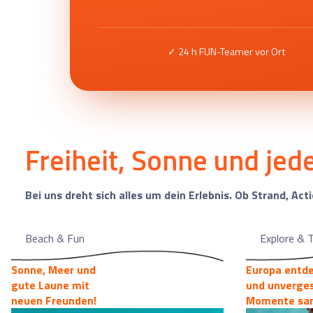
✓ 24 h FUN-Teamer vor Ort
Freiheit, Sonne und je
Bei uns dreht sich alles um dein Erlebnis. Ob Strand, Act
Beach & Fun
Explore & T
Sonne, Meer und
Europa entd
gute Laune mit
und unverges
neuen Freunden!
Momente sa