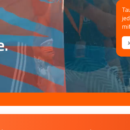
Ta
je
mi
e.
J