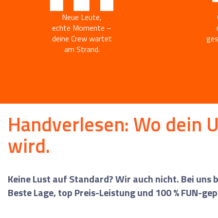
0
Reise/n auf deiner Merk
Neue Leute,
Keine Reisen auf der Merkliste
echte Momente –
deine Crew wartet
ges
am Strand.
Handverlesen: Wo dein U
wird.
Keine Lust auf Standard? Wir auch nicht. Bei uns
Beste Lage, top Preis-Leistung und 100 % FUN-gep