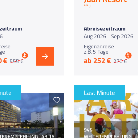
*** Jetzt Kurztrip buchen ***
zeitraum
Abreisezeitraum
6
Aug 2026 - Sep 2026
reise
Eigenanreise
age
z.B. 5 Tage
%
%
0 €
ab 252 €
555 €
270 €
inute
Last Minute
94%
ITEREMPFEHLUNG
AB 16
WEITEREMPFEHLUNG