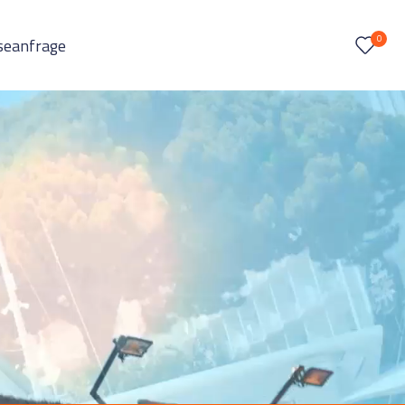
0
seanfrage