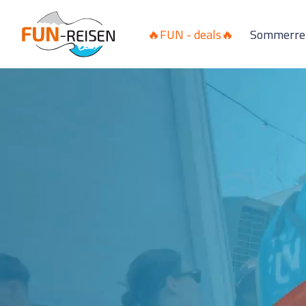
🔥FUN - deals🔥
Sommerre