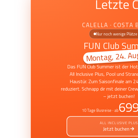
Letzte 
CALELLA · COSTA 
Nur noch wenige Plätze 
FUN Club Su
Montag, 24. Au
Das FUN Club Summer ist der Hots
All Inclusive Plus, Pool und Stran
Haustür. Zum Saisonfinale am 24
reduziert. Schnapp dir mit deiner Cre
– jetzt buchen!
699
10 Tage Busreise · ab
ALL INCLUSIVE PLUS
Jetzt buchen