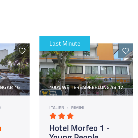
Last Minute
UNG
AB 16
100% WEITEREMPFEHLUNG
AB 17
R
ITALIEN
RIMINI
n
Hotel Morfeo 1 -
Young People