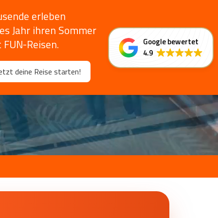
usende erleben
des Jahr ihren Sommer
Google bewertet
t FUN-Reisen.
4.9
etzt deine Reise starten!