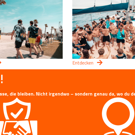
Entdecken
!
isse, die bleiben. Nicht irgendwo – sondern genau da, wo du