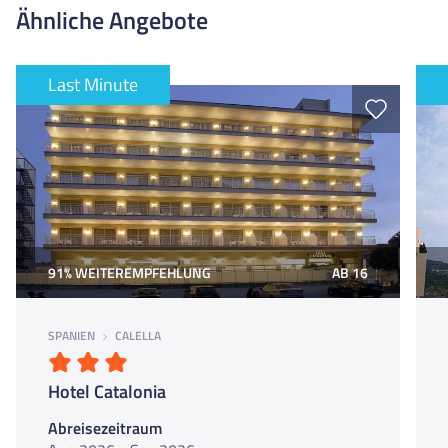
VIP Card zu buchen, mit der ihr in den Clubs spart. Außerdem
Ähnliche Angebote
organisiert euer Teamer-Team oft ein tägliches Pub Warm-Up,
Beach-Aktivitäten (z.B. am Golden Beach 119, wo ihr eine
Liege inklusive habt) und coole Ausflüge.
Last Minute
91% WEITEREMPFEHLUNG
AB 16
SPANIEN
CALELLA
Hotel Catalonia
Abreisezeitraum