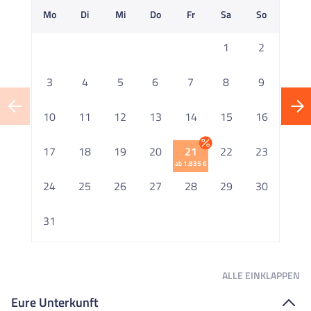
Mo
Di
Mi
Do
Fr
Sa
So
M
1
2
3
4
5
6
7
8
9
10
11
12
13
14
15
16
1
17
18
19
20
21
22
23
ab 1.835 €
2
24
25
26
27
28
29
30
2
31
ALLE
EINKLAPPEN
Eure Unterkunft