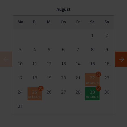
August
Mo
Di
Mi
Do
Fr
Sa
So
M
1
2
3
4
5
6
7
8
9
10
11
12
13
14
15
16
1
17
18
19
20
21
22
23
ab 1.347 €
2
24
25
26
27
28
29
30
ab 1.187 €
ab 1.187 €
2
31