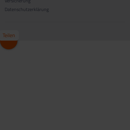
Versicherung
Datenschutzerklärung
Teilen
Whatsapp
Facebook
X