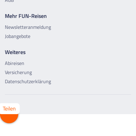
AGB
Mehr FUN-Reisen
Newsletteranmeldung
Jobangebote
Weiteres
Abireisen
Versicherung
Datenschutzerklärung
Teilen
Whatsapp
Facebook
X