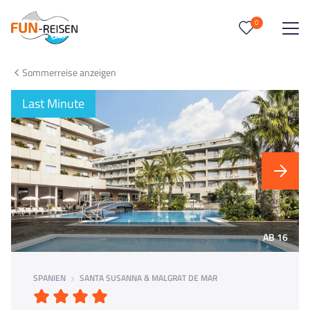
0
0
Reise/n auf deiner Merkliste
Sommerreise anzeigen
Keine Reisen auf der Merkliste
Last Minute
AB 16
SPANIEN
SANTA SUSANNA & MALGRAT DE MAR