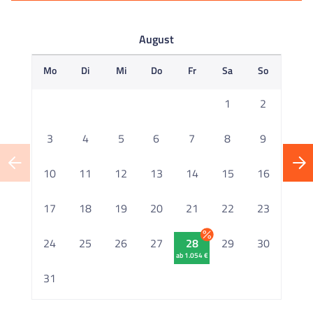
August
Mo
Di
Mi
Do
Fr
Sa
So
M
1
2
3
4
5
6
7
8
9
10
11
12
13
14
15
16
1
17
18
19
20
21
22
23
2
24
25
26
27
28
29
30
ab 1.054 €
2
31