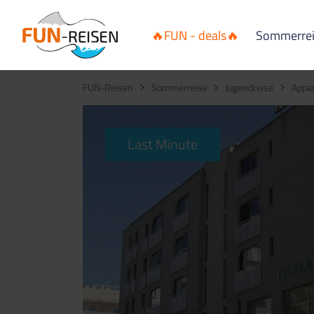
🔥FUN - deals🔥
Sommerre
FUN-Reisen
Sommerreise
Jugendreise
Appa
Last Minute