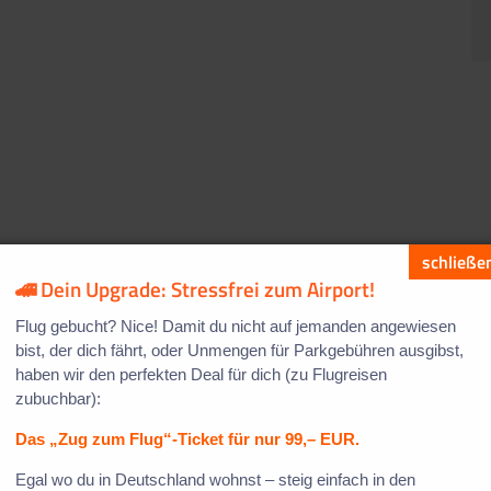
"A
🚄 Dein Upgrade: Stressfrei zum Airport!
Flug gebucht? Nice! Damit du nicht auf jemanden angewiesen
bist, der dich fährt, oder Unmengen für Parkgebühren ausgibst,
haben wir den perfekten Deal für dich (zu Flugreisen
zubuchbar):
Das „Zug zum Flug“-Ticket für nur 99,– EUR.
Egal wo du in Deutschland wohnst – steig einfach in den