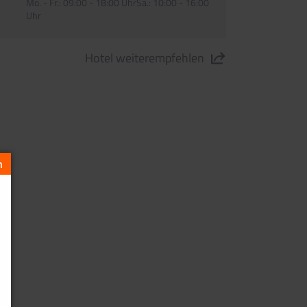
Mo. - Fr.: 09:00 - 18:00 UhrSa.: 10:00 - 16:00
Uhr
Hotel weiterempfehlen
ppartements Safari" teilen