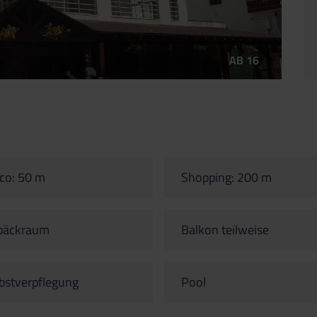
AB 16
co: 50 m
Shopping: 200 m
päckraum
Balkon teilweise
bstverpflegung
Pool