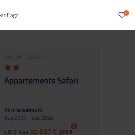
0
eanfrage
SPANIEN
CALELLA
Appartements Safari
Abreisezeitraum
Aug 2026 - Sep 2026
%
ab 537 €
z.B. 8 Tage
559 €