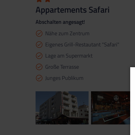
Appartements Safari
Abschalten angesagt!
Nähe zum Zentrum
Eigenes Grill-Restautant "Safari"
Lage am Supermarkt
Große Terrasse
Junges Publikum